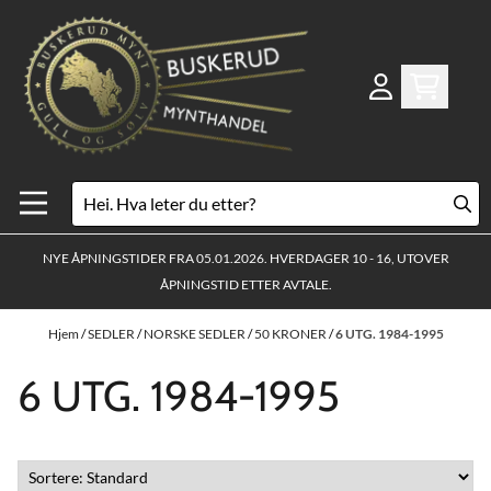
Hopp til innhold
NYE ÅPNINGSTIDER FRA 05.01.2026. HVERDAGER 10 - 16, UTOVER
ÅPNINGSTID ETTER AVTALE.
Hjem
/
SEDLER
/
NORSKE SEDLER
/
50 KRONER
/
6 UTG. 1984-1995
6 UTG. 1984-1995