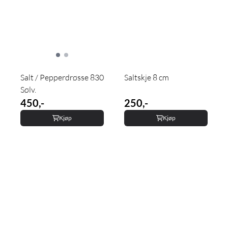
Salt / Pepperdrøsse 830
Saltskje 8 cm
Sølv.
450,-
250,-
Kjøp
Kjøp