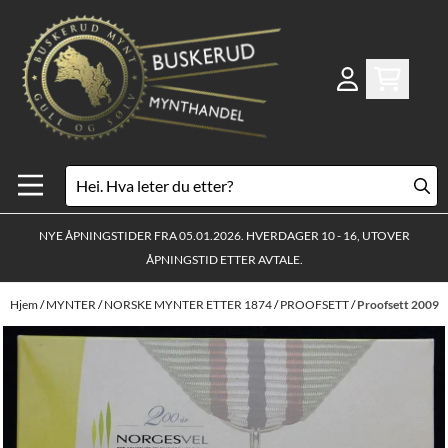
Hopp til innhold
NYE ÅPNINGSTIDER FRA 05.01.2026. HVERDAGER 10 - 16, UTOVER
ÅPNINGSTID ETTER AVTALE.
Hjem
/
MYNTER
/
NORSKE MYNTER ETTER 1874
/
PROOFSETT
/
Proofsett 2009